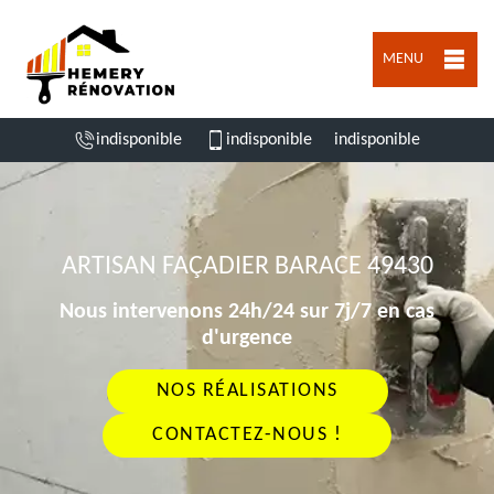
MENU
indisponible
indisponible
indisponible
ARTISAN FAÇADIER BARACE 49430
Nous intervenons 24h/24 sur 7j/7 en cas
d'urgence
NOS RÉALISATIONS
CONTACTEZ-NOUS !