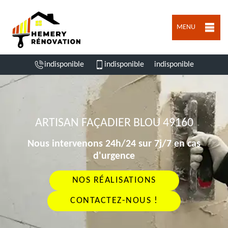
MENU
indisponible
indisponible
indisponible
ARTISAN FAÇADIER BLOU 49160
Nous intervenons 24h/24 sur 7j/7 en cas
d'urgence
NOS RÉALISATIONS
CONTACTEZ-NOUS !