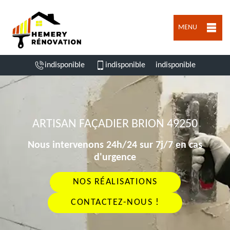
MENU
indisponible
indisponible
indisponible
ARTISAN FAÇADIER BRION 49250
Nous intervenons 24h/24 sur 7j/7 en cas
d'urgence
NOS RÉALISATIONS
CONTACTEZ-NOUS !