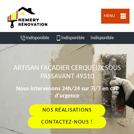
MENU
indisponible
indisponible
indisponible
ARTISAN FAÇADIER CERQUEUX SOUS
PASSAVANT 49310
Nous intervenons 24h/24 sur 7j/7 en cas
d'urgence
NOS RÉALISATIONS
CONTACTEZ-NOUS !