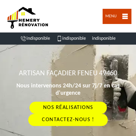
MENU
indisponible
indisponible
indisponible
ARTISAN FAÇADIER FENEU 49460
Nous intervenons 24h/24 sur 7j/7 en cas
d'urgence
NOS RÉALISATIONS
CONTACTEZ-NOUS !