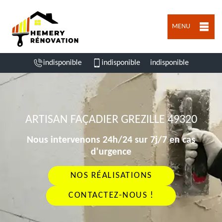
MENU
indisponible
indisponible
indisponible
ARTISAN FAÇADIER GREZILLE 49320
Nous intervenons 24h/24 sur 7j/7 en cas
d'urgence
NOS RÉALISATIONS
CONTACTEZ-NOUS !