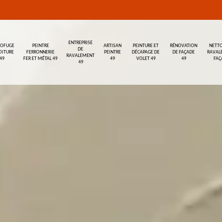
ENTREPRISE
ROFUGE
PEINTRE
ARTISAN
PEINTURE ET
RÉNOVATION
NETTO
DE
OITURE
FERRONNERIE
PEINTRE
DÉCAPAGE DE
DE FAÇADE
RAVAL
RAVALEMENT
49
FER ET MÉTAL 49
49
VOLET 49
49
FAÇ
49