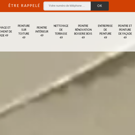
ÊTRE RAPPELÉ
PEINTURE
NETTOYAGE
PEINTRE
ENTREPRISE
PEINTRE ET
YAGE ET
PEINTRE
SUR
DE
RÉNOVATION
DE
PEINTURE
EMENT DE
INTÉRIEUR
TOITURE
TERRASSE
BOISERIE BOIS
PEINTURE
DE FAÇADE
ADE 49
49
49
49
49
49
49