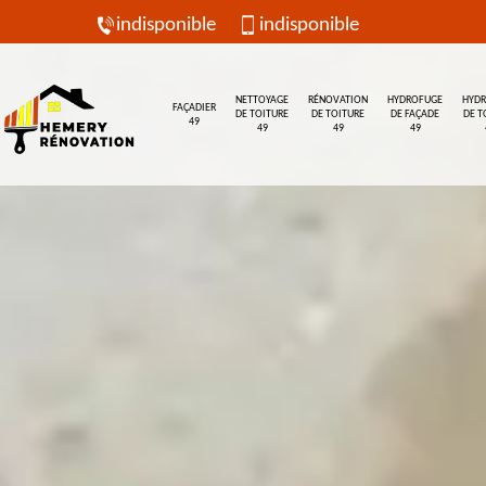
indisponible
indisponible
NETTOYAGE
RÉNOVATION
HYDROFUGE
HYD
FAÇADIER
DE TOITURE
DE TOITURE
DE FAÇADE
DE T
49
49
49
49