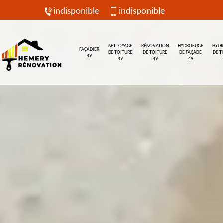
indisponible
indisponible
NETTOYAGE
RÉNOVATION
HYDROFUGE
HYD
FAÇADIER
DE TOITURE
DE TOITURE
DE FAÇADE
DE T
49
49
49
49