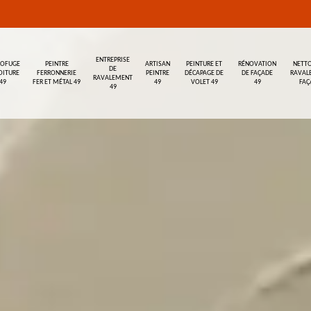
ENTREPRISE
ROFUGE
PEINTRE
ARTISAN
PEINTURE ET
RÉNOVATION
NETTO
DE
OITURE
FERRONNERIE
PEINTRE
DÉCAPAGE DE
DE FAÇADE
RAVAL
RAVALEMENT
49
FER ET MÉTAL 49
49
VOLET 49
49
FAÇ
49