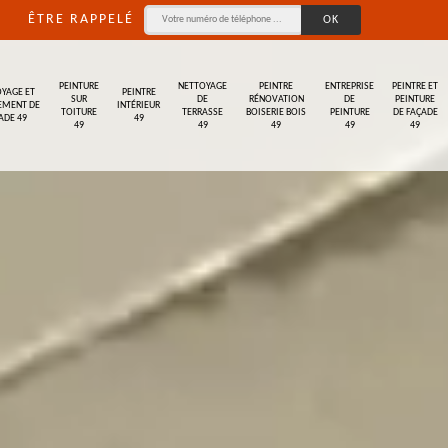
ÊTRE RAPPELÉ
PEINTURE
NETTOYAGE
PEINTRE
ENTREPRISE
PEINTRE ET
YAGE ET
PEINTRE
SUR
DE
RÉNOVATION
DE
PEINTURE
EMENT DE
INTÉRIEUR
TOITURE
TERRASSE
BOISERIE BOIS
PEINTURE
DE FAÇADE
ADE 49
49
49
49
49
49
49