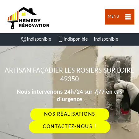
MENU
indisponible
indisponible
indisponible
ARTISAN FAÇADIER LES ROSIERS SUR LOIRE
49350
Nous intervenons 24h/24 sur 7j/7 en cas
d'urgence
NOS RÉALISATIONS
CONTACTEZ-NOUS !