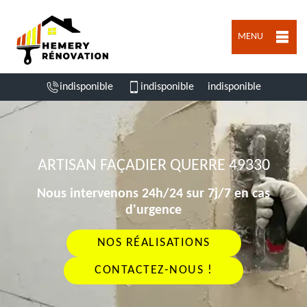
MENU
indisponible
indisponible
indisponible
ARTISAN FAÇADIER QUERRE 49330
Nous intervenons 24h/24 sur 7j/7 en cas
d'urgence
NOS RÉALISATIONS
CONTACTEZ-NOUS !