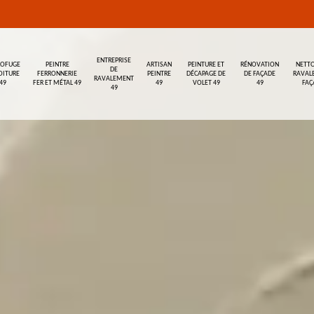
ENTREPRISE
ROFUGE
PEINTRE
ARTISAN
PEINTURE ET
RÉNOVATION
NETTO
DE
OITURE
FERRONNERIE
PEINTRE
DÉCAPAGE DE
DE FAÇADE
RAVAL
RAVALEMENT
49
FER ET MÉTAL 49
49
VOLET 49
49
FAÇ
49