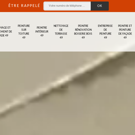
ÊTRE RAPPELÉ
PEINTURE
NETTOYAGE
PEINTRE
ENTREPRISE
PEINTRE ET
YAGE ET
PEINTRE
SUR
DE
RÉNOVATION
DE
PEINTURE
EMENT DE
INTÉRIEUR
TOITURE
TERRASSE
BOISERIE BOIS
PEINTURE
DE FAÇADE
ADE 49
49
49
49
49
49
49