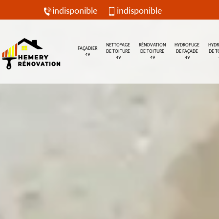
indisponible
indisponible
NETTOYAGE
RÉNOVATION
HYDROFUGE
HYD
FAÇADIER
DE TOITURE
DE TOITURE
DE FAÇADE
DE T
49
49
49
49