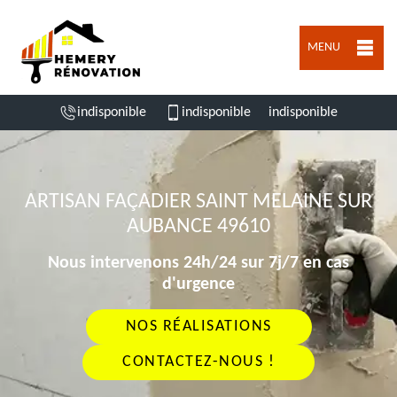
MENU
indisponible
indisponible
indisponible
ARTISAN FAÇADIER SAINT MELAINE SUR
AUBANCE 49610
Nous intervenons 24h/24 sur 7j/7 en cas
d'urgence
NOS RÉALISATIONS
CONTACTEZ-NOUS !