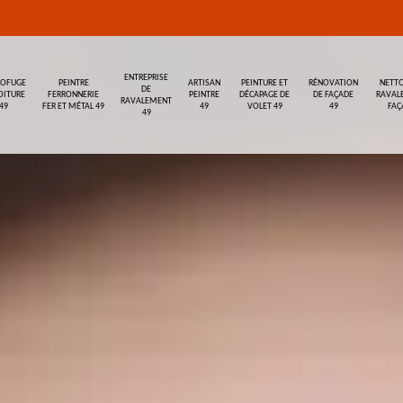
ENTREPRISE
ROFUGE
PEINTRE
ARTISAN
PEINTURE ET
RÉNOVATION
NETTO
DE
OITURE
FERRONNERIE
PEINTRE
DÉCAPAGE DE
DE FAÇADE
RAVAL
RAVALEMENT
49
FER ET MÉTAL 49
49
VOLET 49
49
FAÇ
49