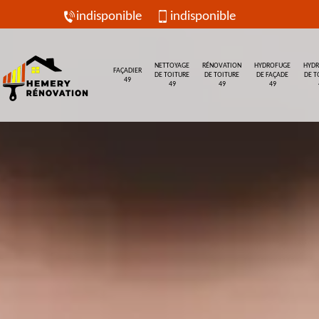
indisponible
indisponible
NETTOYAGE
RÉNOVATION
HYDROFUGE
HYD
FAÇADIER
DE TOITURE
DE TOITURE
DE FAÇADE
DE T
49
49
49
49