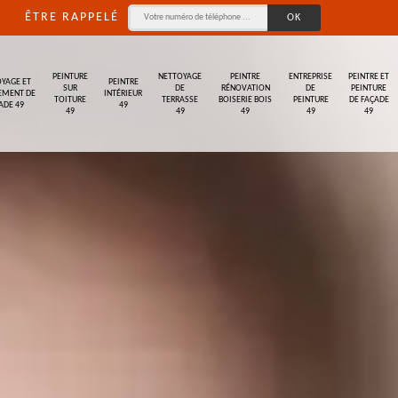
ÊTRE RAPPELÉ
PEINTURE
NETTOYAGE
PEINTRE
ENTREPRISE
PEINTRE ET
YAGE ET
PEINTRE
SUR
DE
RÉNOVATION
DE
PEINTURE
EMENT DE
INTÉRIEUR
TOITURE
TERRASSE
BOISERIE BOIS
PEINTURE
DE FAÇADE
ADE 49
49
49
49
49
49
49