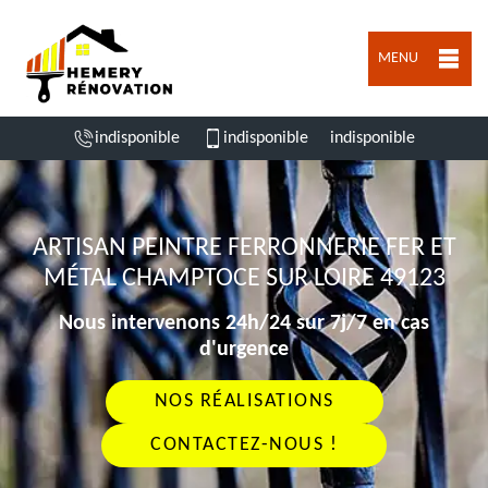
MENU
indisponible
indisponible
indisponible
ARTISAN PEINTRE FERRONNERIE FER ET
MÉTAL CHAMPTOCE SUR LOIRE 49123
Nous intervenons 24h/24 sur 7j/7 en cas
d'urgence
NOS RÉALISATIONS
CONTACTEZ-NOUS !