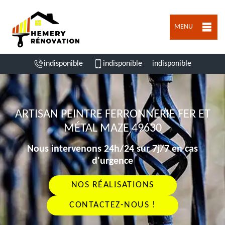
MENU
indisponible
indisponible
indisponible
ARTISAN PEINTRE FERRONNERIE FER ET
MÉTAL MAZE 49630
Nous intervenons 24h/24 sur 7j/7 en cas
d'urgence
NOS RÉALISATIONS
CONTACTEZ-NOUS !