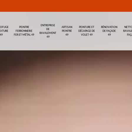
ENTREPRISE
ROFUGE
PEINTRE
ARTISAN
PEINTURE ET
RÉNOVATION
NETTO
DE
OITURE
FERRONNERIE
PEINTRE
DÉCAPAGE DE
DE FAÇADE
RAVAL
RAVALEMENT
49
FER ET MÉTAL 49
49
VOLET 49
49
FAÇ
49