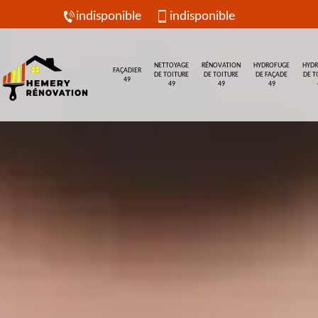
indisponible
indisponible
NETTOYAGE
RÉNOVATION
HYDROFUGE
HYD
FAÇADIER
DE TOITURE
DE TOITURE
DE FAÇADE
DE T
49
49
49
49