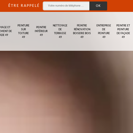
ÊTRE RAPPELÉ
PEINTURE
NETTOYAGE
PEINTRE
ENTREPRISE
PEINTRE ET
YAGE ET
PEINTRE
SUR
DE
RÉNOVATION
DE
PEINTURE
EMENT DE
INTÉRIEUR
TOITURE
TERRASSE
BOISERIE BOIS
PEINTURE
DE FAÇADE
ADE 49
49
49
49
49
49
49