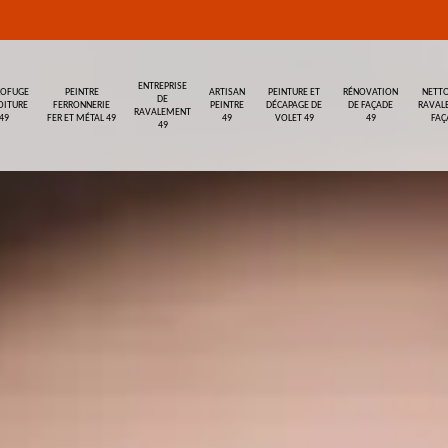
ENTREPRISE
ROFUGE
PEINTRE
ARTISAN
PEINTURE ET
RÉNOVATION
NETTO
DE
OITURE
FERRONNERIE
PEINTRE
DÉCAPAGE DE
DE FAÇADE
RAVAL
RAVALEMENT
49
FER ET MÉTAL 49
49
VOLET 49
49
FAÇ
49