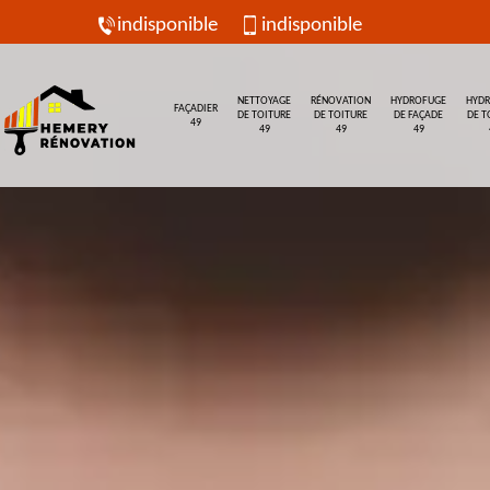
indisponible
indisponible
NETTOYAGE
RÉNOVATION
HYDROFUGE
HYD
FAÇADIER
DE TOITURE
DE TOITURE
DE FAÇADE
DE T
49
49
49
49