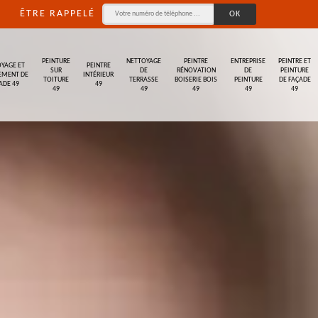
ÊTRE RAPPELÉ
PEINTURE
NETTOYAGE
PEINTRE
ENTREPRISE
PEINTRE ET
YAGE ET
PEINTRE
SUR
DE
RÉNOVATION
DE
PEINTURE
EMENT DE
INTÉRIEUR
TOITURE
TERRASSE
BOISERIE BOIS
PEINTURE
DE FAÇADE
ADE 49
49
49
49
49
49
49