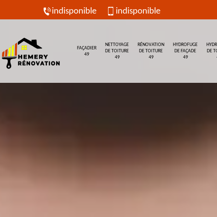
indisponible
indisponible
NETTOYAGE
RÉNOVATION
HYDROFUGE
HYD
FAÇADIER
DE TOITURE
DE TOITURE
DE FAÇADE
DE T
49
49
49
49