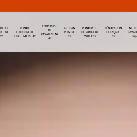
ENTREPRISE
ROFUGE
PEINTRE
ARTISAN
PEINTURE ET
RÉNOVATION
NETTO
DE
OITURE
FERRONNERIE
PEINTRE
DÉCAPAGE DE
DE FAÇADE
RAVAL
RAVALEMENT
49
FER ET MÉTAL 49
49
VOLET 49
49
FAÇ
49