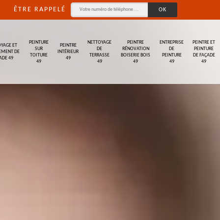
ÊTRE RAPPELÉ
PEINTURE
NETTOYAGE
PEINTRE
ENTREPRISE
PEINTRE ET
YAGE ET
PEINTRE
SUR
DE
RÉNOVATION
DE
PEINTURE
EMENT DE
INTÉRIEUR
TOITURE
TERRASSE
BOISERIE BOIS
PEINTURE
DE FAÇADE
ADE 49
49
49
49
49
49
49