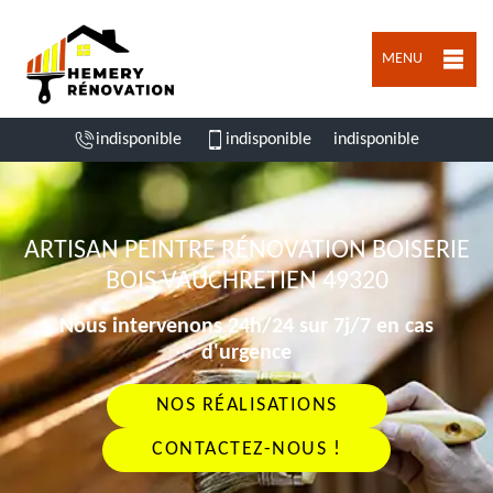
MENU
indisponible
indisponible
indisponible
ARTISAN PEINTRE RÉNOVATION BOISERIE
BOIS VAUCHRETIEN 49320
Nous intervenons 24h/24 sur 7j/7 en cas
d'urgence
NOS RÉALISATIONS
CONTACTEZ-NOUS !