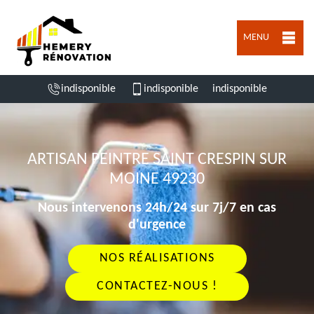
MENU
indisponible
indisponible
indisponible
ARTISAN PEINTRE SAINT CRESPIN SUR
MOINE 49230
Nous intervenons 24h/24 sur 7j/7 en cas
d'urgence
NOS RÉALISATIONS
CONTACTEZ-NOUS !