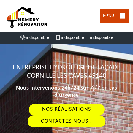
MENU
indisponible
indisponible
indisponible
ENTREPRISE HYDROFUGE DE FAÇADE
CORNILLE LES CAVES 49140
Nous intervenons 24h/24 sur 7j/7 en cas
d'urgence
NOS RÉALISATIONS
CONTACTEZ-NOUS !