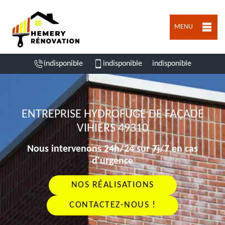
MENU
indisponible
indisponible
indisponible
ENTREPRISE HYDROFUGE DE FAÇADE
VIHIERS 49310
Nous intervenons 24h/24 sur 7j/7 en cas
d'urgence
NOS RÉALISATIONS
CONTACTEZ-NOUS !