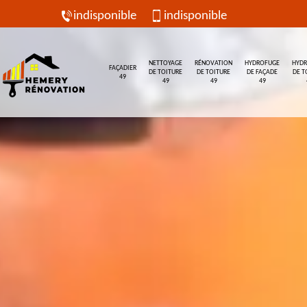
indisponible
indisponible
NETTOYAGE
RÉNOVATION
HYDROFUGE
HYD
FAÇADIER
DE TOITURE
DE TOITURE
DE FAÇADE
DE T
49
49
49
49