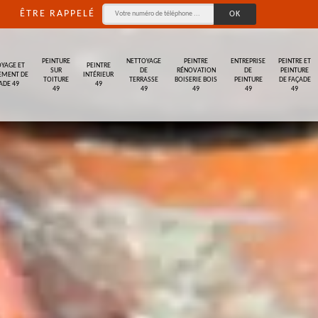
ÊTRE RAPPELÉ
PEINTURE
NETTOYAGE
PEINTRE
ENTREPRISE
PEINTRE ET
YAGE ET
PEINTRE
SUR
DE
RÉNOVATION
DE
PEINTURE
EMENT DE
INTÉRIEUR
TOITURE
TERRASSE
BOISERIE BOIS
PEINTURE
DE FAÇADE
ADE 49
49
49
49
49
49
49