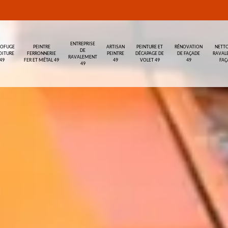
ENTREPRISE
ROFUGE
PEINTRE
ARTISAN
PEINTURE ET
RÉNOVATION
NETTO
DE
OITURE
FERRONNERIE
PEINTRE
DÉCAPAGE DE
DE FAÇADE
RAVAL
RAVALEMENT
49
FER ET MÉTAL 49
49
VOLET 49
49
FAÇ
49