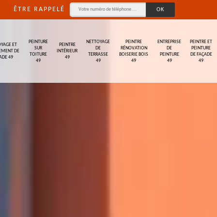
ÊTRE RAPPELÉ
PEINTURE
NETTOYAGE
PEINTRE
ENTREPRISE
PEINTRE ET
YAGE ET
PEINTRE
SUR
DE
RÉNOVATION
DE
PEINTURE
EMENT DE
INTÉRIEUR
TOITURE
TERRASSE
BOISERIE BOIS
PEINTURE
DE FAÇADE
ADE 49
49
49
49
49
49
49