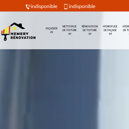
indisponible
indisponible
NETTOYAGE
RÉNOVATION
HYDROFUGE
HYD
FAÇADIER
DE TOITURE
DE TOITURE
DE FAÇADE
DE T
49
49
49
49