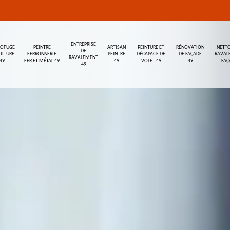
ENTREPRISE
ROFUGE
PEINTRE
ARTISAN
PEINTURE ET
RÉNOVATION
NETTO
DE
OITURE
FERRONNERIE
PEINTRE
DÉCAPAGE DE
DE FAÇADE
RAVAL
RAVALEMENT
49
FER ET MÉTAL 49
49
VOLET 49
49
FAÇ
49