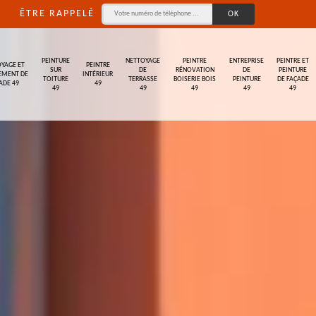
ÊTRE RAPPELÉ
PEINTURE
NETTOYAGE
PEINTRE
ENTREPRISE
PEINTRE ET
YAGE ET
PEINTRE
SUR
DE
RÉNOVATION
DE
PEINTURE
EMENT DE
INTÉRIEUR
TOITURE
TERRASSE
BOISERIE BOIS
PEINTURE
DE FAÇADE
ADE 49
49
49
49
49
49
49