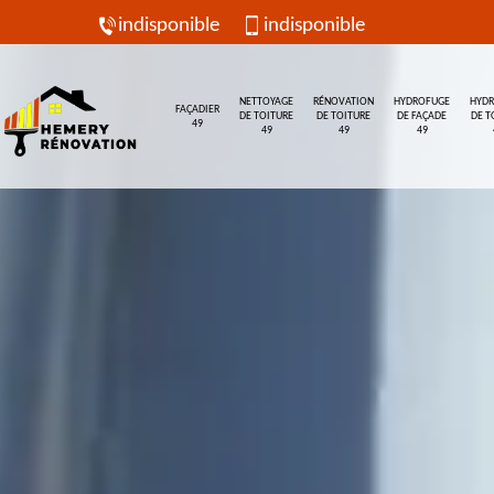
indisponible
indisponible
NETTOYAGE
RÉNOVATION
HYDROFUGE
HYD
FAÇADIER
DE TOITURE
DE TOITURE
DE FAÇADE
DE T
49
49
49
49