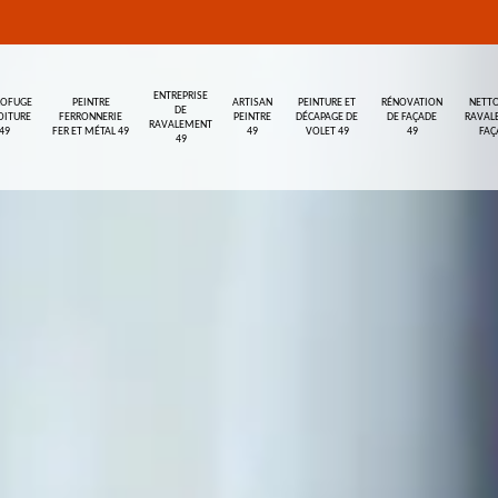
ENTREPRISE
ROFUGE
PEINTRE
ARTISAN
PEINTURE ET
RÉNOVATION
NETTO
DE
OITURE
FERRONNERIE
PEINTRE
DÉCAPAGE DE
DE FAÇADE
RAVAL
RAVALEMENT
49
FER ET MÉTAL 49
49
VOLET 49
49
FAÇ
49