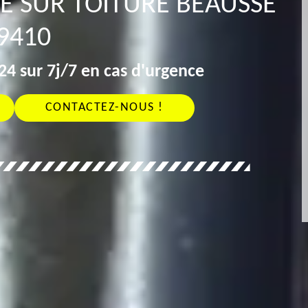
E SUR TOITURE BEAUSSE
9410
4 sur 7j/7 en cas d'urgence
CONTACTEZ-NOUS !