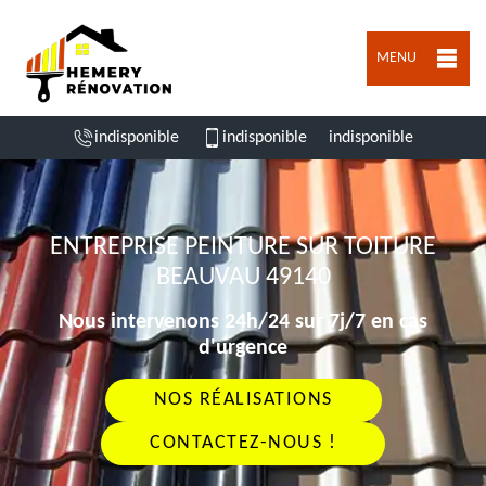
MENU
indisponible
indisponible
indisponible
ENTREPRISE PEINTURE SUR TOITURE
BEAUVAU 49140
Nous intervenons 24h/24 sur 7j/7 en cas
d'urgence
NOS RÉALISATIONS
CONTACTEZ-NOUS !