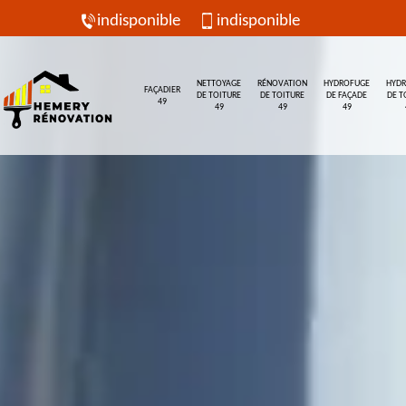
indisponible
indisponible
NETTOYAGE
RÉNOVATION
HYDROFUGE
HYD
FAÇADIER
DE TOITURE
DE TOITURE
DE FAÇADE
DE T
49
49
49
49