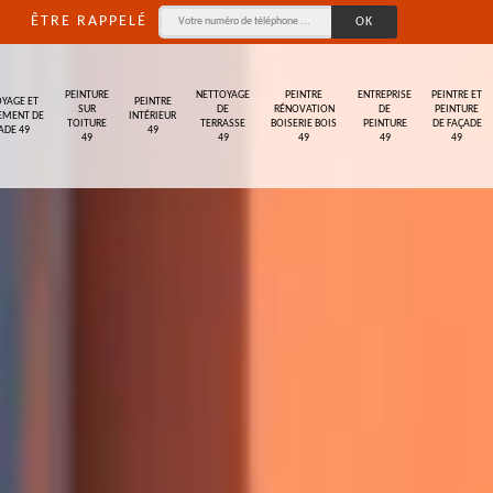
ÊTRE RAPPELÉ
PEINTURE
NETTOYAGE
PEINTRE
ENTREPRISE
PEINTRE ET
YAGE ET
PEINTRE
SUR
DE
RÉNOVATION
DE
PEINTURE
EMENT DE
INTÉRIEUR
TOITURE
TERRASSE
BOISERIE BOIS
PEINTURE
DE FAÇADE
ADE 49
49
49
49
49
49
49