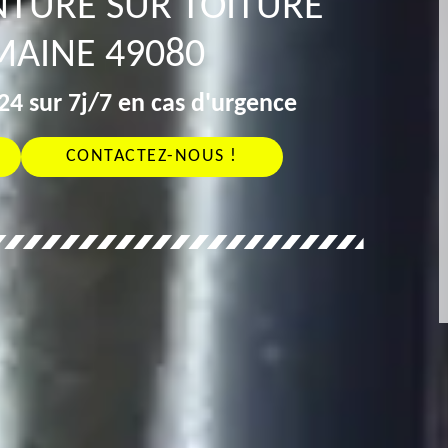
NTURE SUR TOITURE
AINE 49080
4 sur 7j/7 en cas d'urgence
CONTACTEZ-NOUS !