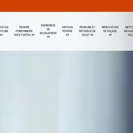
ENTREPRISE
ROFUGE
PEINTRE
ARTISAN
PEINTURE ET
RÉNOVATION
NETTO
DE
OITURE
FERRONNERIE
PEINTRE
DÉCAPAGE DE
DE FAÇADE
RAVAL
RAVALEMENT
49
FER ET MÉTAL 49
49
VOLET 49
49
FAÇ
49