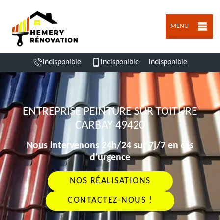
MENU
indisponible
indisponible
indisponible
ENTREPRISE PEINTURE SUR TOITURE
CARBAY 49420
Nous intervenons 24h/24 sur 7j/7 en cas
d'urgence
NOS RÉALISATIONS
CONTACTEZ-NOUS !