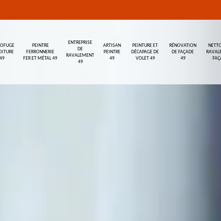
ENTREPRISE
ROFUGE
PEINTRE
ARTISAN
PEINTURE ET
RÉNOVATION
NETTO
DE
OITURE
FERRONNERIE
PEINTRE
DÉCAPAGE DE
DE FAÇADE
RAVAL
RAVALEMENT
49
FER ET MÉTAL 49
49
VOLET 49
49
FAÇ
49