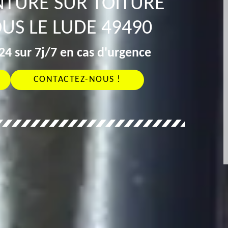
NTURE SUR TOITURE
US LE LUDE 49490
4 sur 7j/7 en cas d'urgence
CONTACTEZ-NOUS !