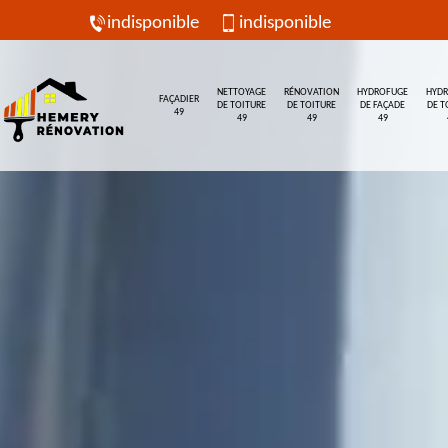
indisponible
indisponible
NETTOYAGE
RÉNOVATION
HYDROFUGE
HYD
FAÇADIER
DE TOITURE
DE TOITURE
DE FAÇADE
DE T
49
49
49
49