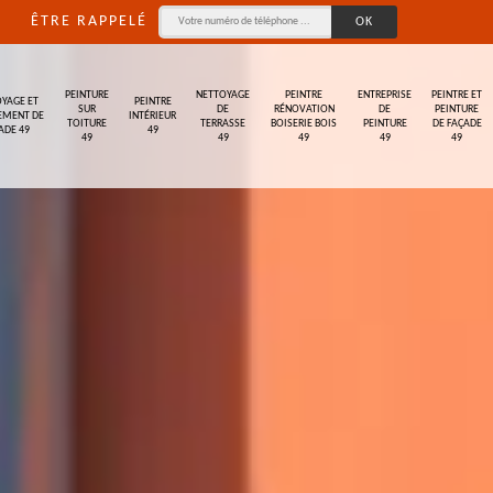
ÊTRE RAPPELÉ
PEINTURE
NETTOYAGE
PEINTRE
ENTREPRISE
PEINTRE ET
YAGE ET
PEINTRE
SUR
DE
RÉNOVATION
DE
PEINTURE
EMENT DE
INTÉRIEUR
TOITURE
TERRASSE
BOISERIE BOIS
PEINTURE
DE FAÇADE
ADE 49
49
49
49
49
49
49