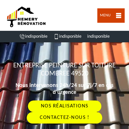
MENU
indisponible
indisponible
indisponible
ENTREPRISE PEINTURE SUR TOITURE
COMBREE 49520
Nous intervenons 24h/24 sur 7j/7 en cas
d'urgence
NOS RÉALISATIONS
CONTACTEZ-NOUS !