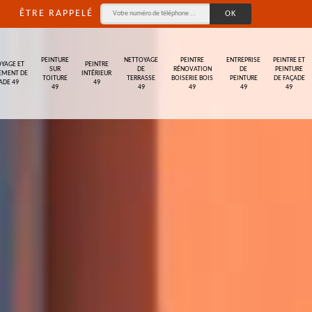
ÊTRE RAPPELÉ
PEINTURE
NETTOYAGE
PEINTRE
ENTREPRISE
PEINTRE ET
YAGE ET
PEINTRE
SUR
DE
RÉNOVATION
DE
PEINTURE
EMENT DE
INTÉRIEUR
TOITURE
TERRASSE
BOISERIE BOIS
PEINTURE
DE FAÇADE
ADE 49
49
49
49
49
49
49