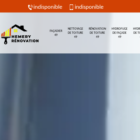
indisponible
indisponible
NETTOYAGE
RÉNOVATION
HYDROFUGE
HYD
FAÇADIER
DE TOITURE
DE TOITURE
DE FAÇADE
DE T
49
49
49
49