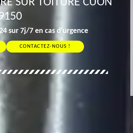
URE SUR TOITURE CUON
9150
4 sur 7j/7 en cas d'urgence
CONTACTEZ-NOUS !