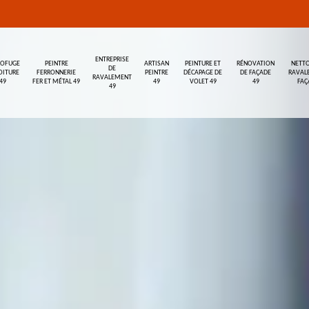
ENTREPRISE
ROFUGE
PEINTRE
ARTISAN
PEINTURE ET
RÉNOVATION
NETTO
DE
OITURE
FERRONNERIE
PEINTRE
DÉCAPAGE DE
DE FAÇADE
RAVAL
RAVALEMENT
49
FER ET MÉTAL 49
49
VOLET 49
49
FAÇ
49