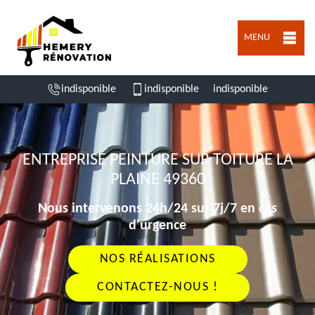
MENU
indisponible
indisponible
indisponible
ENTREPRISE PEINTURE SUR TOITURE LA
PLAINE 49360
Nous intervenons 24h/24 sur 7j/7 en cas
d'urgence
NOS RÉALISATIONS
CONTACTEZ-NOUS !