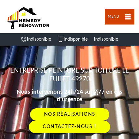
MENU
indisponible
indisponible
indisponible
ENTREPRISE PEINTURE SUR TOITURE LE
FUILET 49270
Nous intervenons 24h/24 sur 7j/7 en cas
d'urgence
NOS RÉALISATIONS
CONTACTEZ-NOUS !