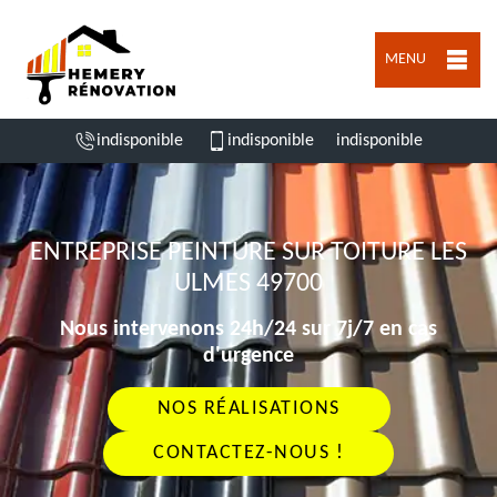
MENU
indisponible
indisponible
indisponible
ENTREPRISE PEINTURE SUR TOITURE LES
ULMES 49700
Nous intervenons 24h/24 sur 7j/7 en cas
d'urgence
NOS RÉALISATIONS
CONTACTEZ-NOUS !