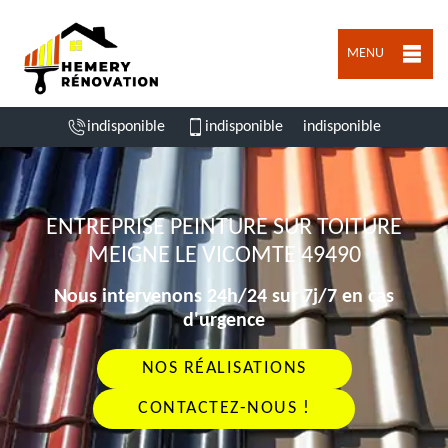
MENU
indisponible
indisponible
indisponible
ENTREPRISE PEINTURE SUR TOITURE
MEIGNE LE VICOMTE 49490
Nous intervenons 24h/24 sur 7j/7 en cas
d'urgence
NOS RÉALISATIONS
CONTACTEZ-NOUS !