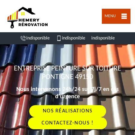
MENU
indisponible
indisponible
indisponible
ENTREPRISE PEINTURE SUR TOITURE
PONTIGNE 49150
Nous intervenons 24h/24 sur 7j/7 en cas
d'urgence
NOS RÉALISATIONS
CONTACTEZ-NOUS !