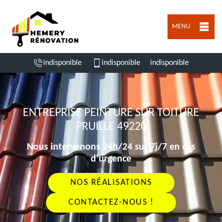
MENU
indisponible
indisponible
indisponible
ENTREPRISE PEINTURE SUR TOITURE
PRUILLE 49220
Nous intervenons 24h/24 sur 7j/7 en cas
d'urgence
NOS RÉALISATIONS
CONTACTEZ-NOUS !