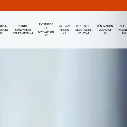
ENTREPRISE
ROFUGE
PEINTRE
ARTISAN
PEINTURE ET
RÉNOVATION
NETTO
DE
OITURE
FERRONNERIE
PEINTRE
DÉCAPAGE DE
DE FAÇADE
RAVAL
RAVALEMENT
49
FER ET MÉTAL 49
49
VOLET 49
49
FAÇ
49