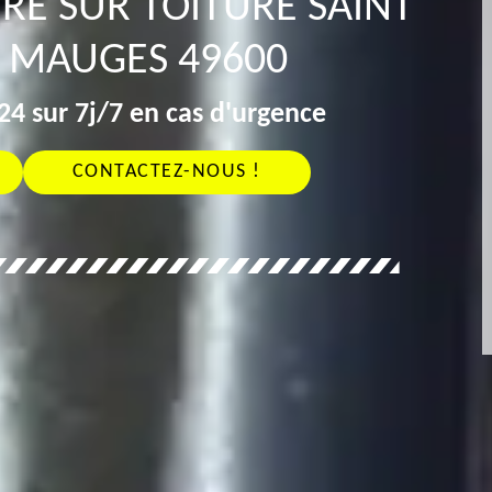
RE SUR TOITURE SAINT
N MAUGES 49600
4 sur 7j/7 en cas d'urgence
CONTACTEZ-NOUS !