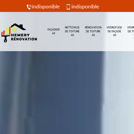
indisponible
indisponible
NETTOYAGE
RÉNOVATION
HYDROFUGE
HYD
FAÇADIER
DE TOITURE
DE TOITURE
DE FAÇADE
DE T
49
49
49
49