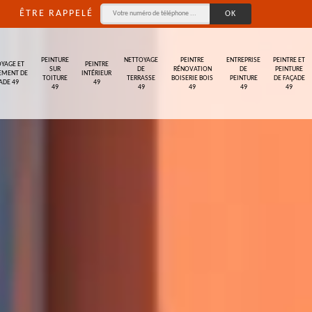
ÊTRE RAPPELÉ
PEINTURE
NETTOYAGE
PEINTRE
ENTREPRISE
PEINTRE ET
YAGE ET
PEINTRE
SUR
DE
RÉNOVATION
DE
PEINTURE
EMENT DE
INTÉRIEUR
TOITURE
TERRASSE
BOISERIE BOIS
PEINTURE
DE FAÇADE
ADE 49
49
49
49
49
49
49