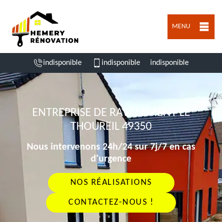
MENU
indisponible
indisponible
indisponible
ENTREPRISE DE RAVALEMENT LE
THOUREIL 49350
Nous intervenons 24h/24 sur 7j/7 en cas
d'urgence
NOS RÉALISATIONS
CONTACTEZ-NOUS !