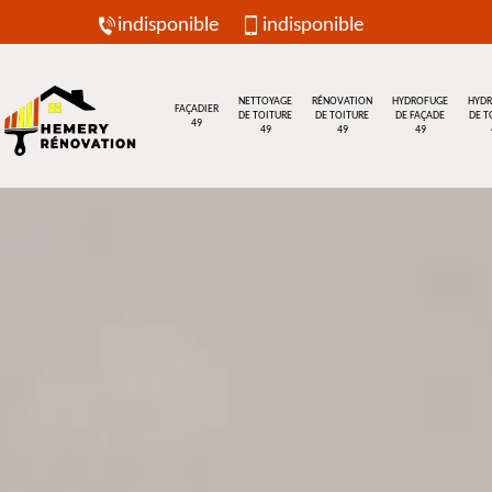
indisponible
indisponible
NETTOYAGE
RÉNOVATION
HYDROFUGE
HYD
FAÇADIER
DE TOITURE
DE TOITURE
DE FAÇADE
DE T
49
49
49
49