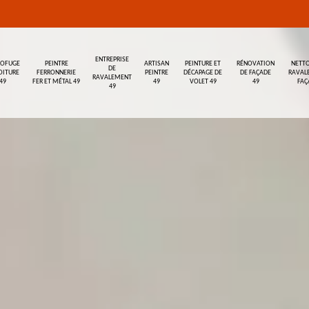
ENTREPRISE
ROFUGE
PEINTRE
ARTISAN
PEINTURE ET
RÉNOVATION
NETTO
DE
OITURE
FERRONNERIE
PEINTRE
DÉCAPAGE DE
DE FAÇADE
RAVAL
RAVALEMENT
49
FER ET MÉTAL 49
49
VOLET 49
49
FAÇ
49