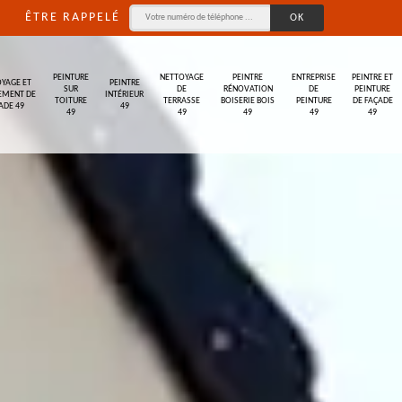
ÊTRE RAPPELÉ
PEINTURE
NETTOYAGE
PEINTRE
ENTREPRISE
PEINTRE ET
YAGE ET
PEINTRE
SUR
DE
RÉNOVATION
DE
PEINTURE
EMENT DE
INTÉRIEUR
TOITURE
TERRASSE
BOISERIE BOIS
PEINTURE
DE FAÇADE
ADE 49
49
49
49
49
49
49