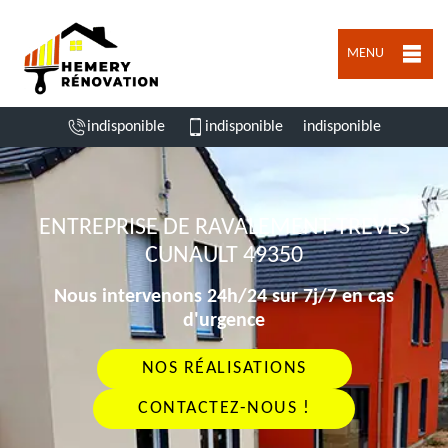
MENU
indisponible
indisponible
indisponible
ENTREPRISE DE RAVALEMENT TREVES
CUNAULT 49350
Nous intervenons 24h/24 sur 7j/7 en cas
d'urgence
NOS RÉALISATIONS
CONTACTEZ-NOUS !