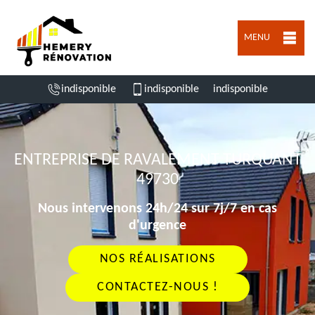
MENU
indisponible
indisponible
indisponible
ENTREPRISE DE RAVALEMENT TURQUANT
49730
Nous intervenons 24h/24 sur 7j/7 en cas
d'urgence
NOS RÉALISATIONS
CONTACTEZ-NOUS !