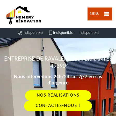
MENU
indisponible
indisponible
indisponible
ENTREPRISE DE RAVALEMENT VERNANTES
49390
Nous intervenons 24h/24 sur 7j/7 en cas
d'urgence
NOS RÉALISATIONS
CONTACTEZ-NOUS !