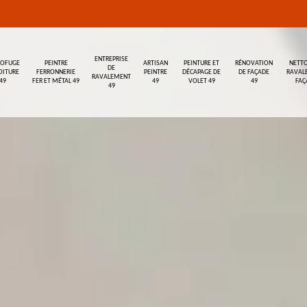
ENTREPRISE
ROFUGE
PEINTRE
ARTISAN
PEINTURE ET
RÉNOVATION
NETTO
DE
OITURE
FERRONNERIE
PEINTRE
DÉCAPAGE DE
DE FAÇADE
RAVAL
RAVALEMENT
49
FER ET MÉTAL 49
49
VOLET 49
49
FAÇ
49