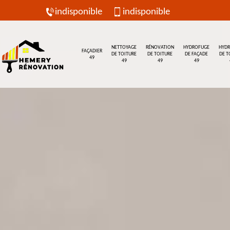
indisponible
indisponible
NETTOYAGE
RÉNOVATION
HYDROFUGE
HYD
FAÇADIER
DE TOITURE
DE TOITURE
DE FAÇADE
DE T
49
49
49
49