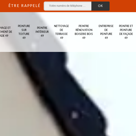
ÊTRE RAPPELÉ
PEINTURE
NETTOYAGE
PEINTRE
ENTREPRISE
PEINTRE ET
YAGE ET
PEINTRE
SUR
DE
RÉNOVATION
DE
PEINTURE
EMENT DE
INTÉRIEUR
TOITURE
TERRASSE
BOISERIE BOIS
PEINTURE
DE FAÇADE
ADE 49
49
49
49
49
49
49