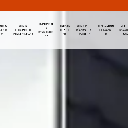
ENTREPRISE
ROFUGE
PEINTRE
ARTISAN
PEINTURE ET
RÉNOVATION
NETTO
DE
OITURE
FERRONNERIE
PEINTRE
DÉCAPAGE DE
DE FAÇADE
RAVAL
RAVALEMENT
49
FER ET MÉTAL 49
49
VOLET 49
49
FAÇ
49