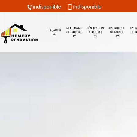
indisponible
indisponible
NETTOYAGE
RÉNOVATION
HYDROFUGE
HYD
FAÇADIER
DE TOITURE
DE TOITURE
DE FAÇADE
DE T
49
49
49
49