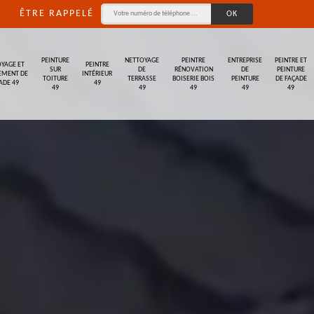
ÊTRE RAPPELÉ
PEINTURE
NETTOYAGE
PEINTRE
ENTREPRISE
PEINTRE ET
YAGE ET
PEINTRE
SUR
DE
RÉNOVATION
DE
PEINTURE
EMENT DE
INTÉRIEUR
TOITURE
TERRASSE
BOISERIE BOIS
PEINTURE
DE FAÇADE
ADE 49
49
49
49
49
49
49