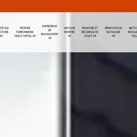
ENTREPRISE
ROFUGE
PEINTRE
ARTISAN
PEINTURE ET
RÉNOVATION
NETTO
DE
OITURE
FERRONNERIE
PEINTRE
DÉCAPAGE DE
DE FAÇADE
RAVAL
RAVALEMENT
49
FER ET MÉTAL 49
49
VOLET 49
49
FAÇ
49