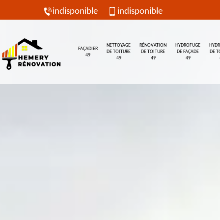
indisponible
indisponible
NETTOYAGE
RÉNOVATION
HYDROFUGE
HYD
FAÇADIER
DE TOITURE
DE TOITURE
DE FAÇADE
DE T
49
49
49
49