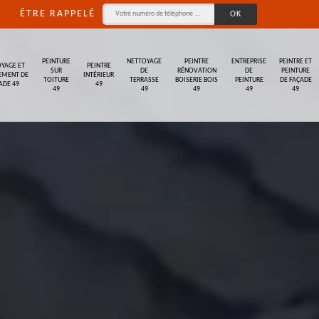
ÊTRE RAPPELÉ
PEINTURE
NETTOYAGE
PEINTRE
ENTREPRISE
PEINTRE ET
YAGE ET
PEINTRE
SUR
DE
RÉNOVATION
DE
PEINTURE
EMENT DE
INTÉRIEUR
TOITURE
TERRASSE
BOISERIE BOIS
PEINTURE
DE FAÇADE
ADE 49
49
49
49
49
49
49