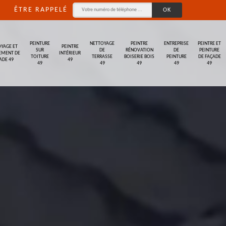
ÊTRE RAPPELÉ
PEINTURE
NETTOYAGE
PEINTRE
ENTREPRISE
PEINTRE ET
YAGE ET
PEINTRE
SUR
DE
RÉNOVATION
DE
PEINTURE
EMENT DE
INTÉRIEUR
TOITURE
TERRASSE
BOISERIE BOIS
PEINTURE
DE FAÇADE
ADE 49
49
49
49
49
49
49