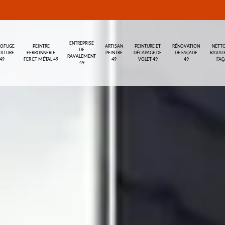
ENTREPRISE
ROFUGE
PEINTRE
ARTISAN
PEINTURE ET
RÉNOVATION
NETTO
DE
OITURE
FERRONNERIE
PEINTRE
DÉCAPAGE DE
DE FAÇADE
RAVAL
RAVALEMENT
49
FER ET MÉTAL 49
49
VOLET 49
49
FAÇ
49