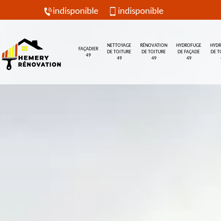
indisponible
indisponible
NETTOYAGE
RÉNOVATION
HYDROFUGE
HYD
FAÇADIER
DE TOITURE
DE TOITURE
DE FAÇADE
DE T
49
49
49
49