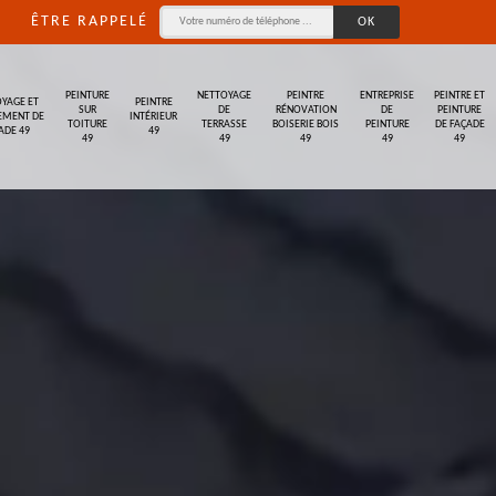
ÊTRE RAPPELÉ
PEINTURE
NETTOYAGE
PEINTRE
ENTREPRISE
PEINTRE ET
YAGE ET
PEINTRE
SUR
DE
RÉNOVATION
DE
PEINTURE
EMENT DE
INTÉRIEUR
TOITURE
TERRASSE
BOISERIE BOIS
PEINTURE
DE FAÇADE
ADE 49
49
49
49
49
49
49