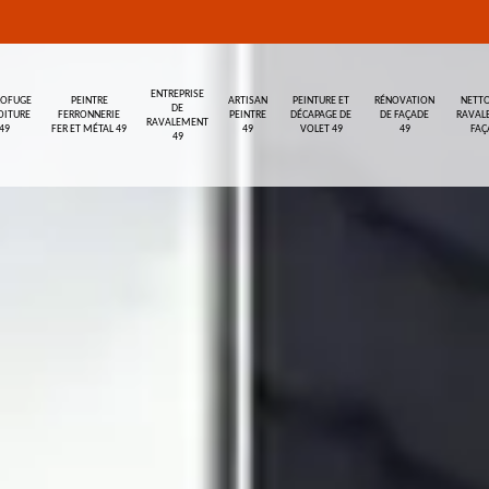
ENTREPRISE
ROFUGE
PEINTRE
ARTISAN
PEINTURE ET
RÉNOVATION
NETTO
DE
OITURE
FERRONNERIE
PEINTRE
DÉCAPAGE DE
DE FAÇADE
RAVAL
RAVALEMENT
49
FER ET MÉTAL 49
49
VOLET 49
49
FAÇ
49