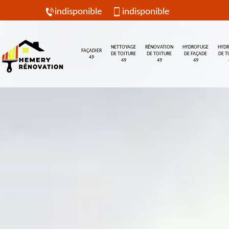
indisponible
indisponible
NETTOYAGE
RÉNOVATION
HYDROFUGE
HYD
FAÇADIER
DE TOITURE
DE TOITURE
DE FAÇADE
DE T
49
49
49
49