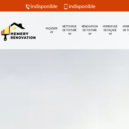
indisponible
indisponible
NETTOYAGE
RÉNOVATION
HYDROFUGE
HYD
FAÇADIER
DE TOITURE
DE TOITURE
DE FAÇADE
DE T
49
49
49
49