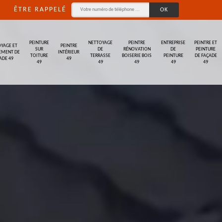
ÊTRE RAPPELÉ
PEINTURE
NETTOYAGE
PEINTRE
ENTREPRISE
PEINTRE ET
YAGE ET
PEINTRE
SUR
DE
RÉNOVATION
DE
PEINTURE
EMENT DE
INTÉRIEUR
TOITURE
TERRASSE
BOISERIE BOIS
PEINTURE
DE FAÇADE
ADE 49
49
49
49
49
49
49