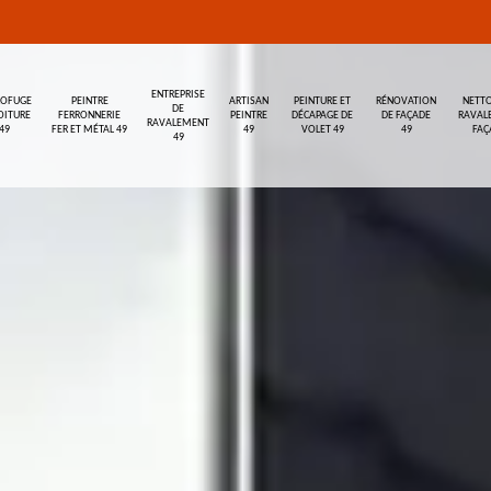
ENTREPRISE
ROFUGE
PEINTRE
ARTISAN
PEINTURE ET
RÉNOVATION
NETTO
DE
OITURE
FERRONNERIE
PEINTRE
DÉCAPAGE DE
DE FAÇADE
RAVAL
RAVALEMENT
49
FER ET MÉTAL 49
49
VOLET 49
49
FAÇ
49