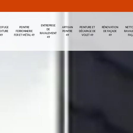
ENTREPRISE
ROFUGE
PEINTRE
ARTISAN
PEINTURE ET
RÉNOVATION
NETTO
DE
OITURE
FERRONNERIE
PEINTRE
DÉCAPAGE DE
DE FAÇADE
RAVAL
RAVALEMENT
49
FER ET MÉTAL 49
49
VOLET 49
49
FAÇ
49