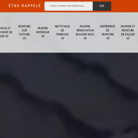
ÊTRE RAPPELÉ
PEINTURE
NETTOYAGE
PEINTRE
ENTREPRISE
PEINTRE ET
YAGE ET
PEINTRE
SUR
DE
RÉNOVATION
DE
PEINTURE
EMENT DE
INTÉRIEUR
TOITURE
TERRASSE
BOISERIE BOIS
PEINTURE
DE FAÇADE
ADE 49
49
49
49
49
49
49