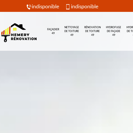
indisponible
indisponible
NETTOYAGE
RÉNOVATION
HYDROFUGE
HYD
FAÇADIER
DE TOITURE
DE TOITURE
DE FAÇADE
DE T
49
49
49
49